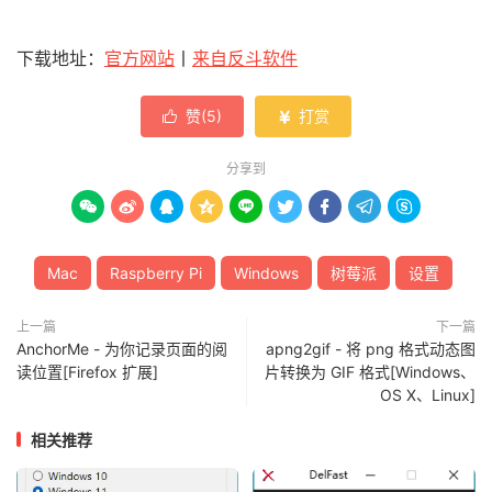
下载地址：
官方网站
丨
来自反斗软件
赞(
5
)
打赏


分享到









Mac
Raspberry Pi
Windows
树莓派
设置
上一篇
下一篇
AnchorMe - 为你记录页面的阅
apng2gif - 将 png 格式动态图
读位置[Firefox 扩展]
片转换为 GIF 格式[Windows、
OS X、Linux]
相关推荐