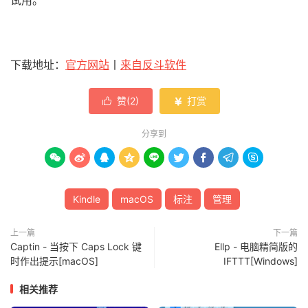
下载地址：
官方网站
丨
来自反斗软件
赞(
2
)
打赏


分享到









Kindle
macOS
标注
管理
上一篇
下一篇
Captin - 当按下 Caps Lock 键
Ellp - 电脑精简版的
时作出提示[macOS]
IFTTT[Windows]
相关推荐