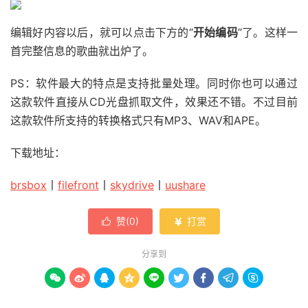
编辑好内容以后，就可以点击下方的“
开始编码
”了。这样一
首完整信息的歌曲就出炉了。
PS：软件最大的特点是支持批量处理。同时你也可以通过
这款软件直接从CD光盘抓取文件，效果还不错。不过目前
这款软件所支持的转换格式只有MP3、WAV和APE。
下载地址：
brsbox
丨
filefront
丨
skydrive
丨
uushare
赞(
0
)
打赏


分享到








