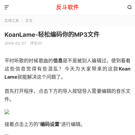
反斗软件


实用工具
正文

KoanLame-轻松编码你的MP3文件
2009-02-07
评论(0)
平时听歌的时候歌曲的
信息
是不是被别人编辑过，使到看着
这些信息觉得有些混乱？今天为大家带来的这款
Koan
Lame
就能解决这个问题了。
首先打开程序，点击下方的导入按钮导入需要编辑的音乐文
件。
接着点击上方的“
编码设置
”进行编辑。