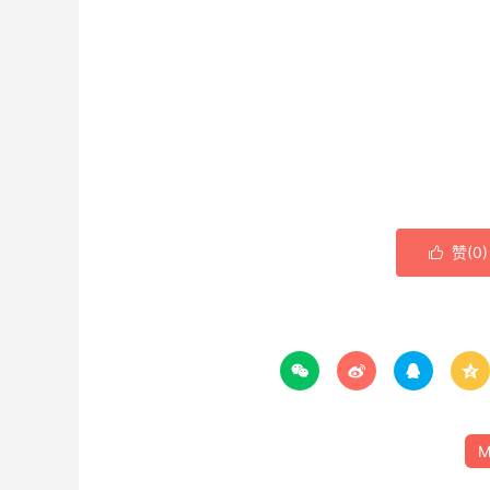
赞(
0
)





M