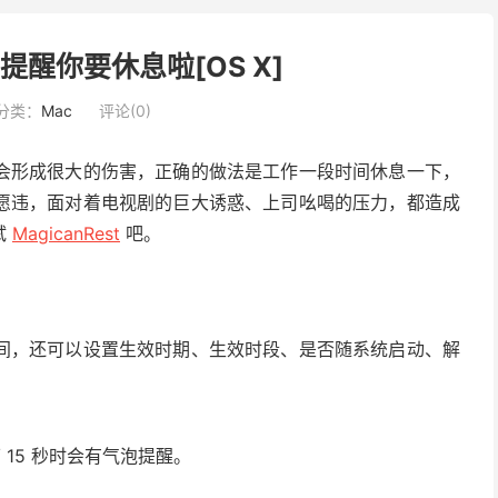
 - 提醒你要休息啦[OS X]
分类：
Mac
评论(0)
会形成很大的伤害，正确的做法是工作一段时间休息一下，
愿违，面对着电视剧的巨大诱惑、上司吆喝的压力，都造成
试
MagicanRest
吧。
间，还可以设置生效时期、生效时段、是否随系统启动、解
15 秒时会有气泡提醒。