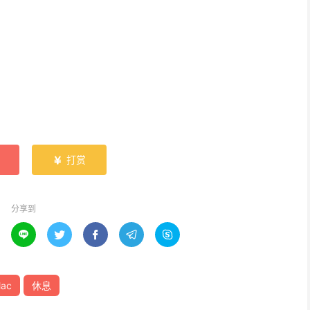
打赏

分享到





ac
休息