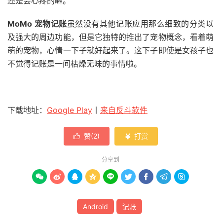
还是会心疼的嘛。
MoMo 宠物记账
虽然没有其他记账应用那么细致的分类以
及强大的周边功能，但是它独特的推出了宠物概念，看着萌
萌的宠物，心情一下子就好起来了。这下子即使是女孩子也
不觉得记账是一间枯燥无味的事情啦。
下载地址：
Google Play
丨
来自反斗软件
赞(
2
)
打赏


分享到









Android
记账