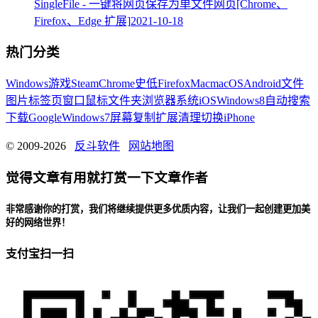
SingleFile - 一键将网页保存为单文件网页[Chrome、
Firefox、Edge 扩展]
2021-10-18
热门分类
Windows
游戏
Steam
Chrome
史低
Firefox
Mac
macOS
Android
文件
图片
标签页
窗口
鼠标
文件夹
浏览器
系统
iOS
Windows8
自动
搜索
下载
Google
Windows7
屏幕
复制
扩展
清理
切换
iPhone
© 2009-2026
反斗软件
网站地图
觉得文章有用就打赏一下文章作者
非常感谢你的打赏，我们将继续提供更多优质内容，让我们一起创建更加美
好的网络世界！
支付宝扫一扫