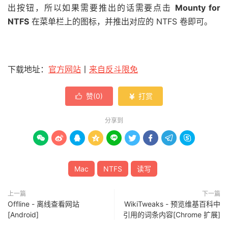
出按钮，所以如果需要推出的话需要点击
Mounty for
NTFS
在菜单栏上的图标，并推出对应的 NTFS 卷即可。
下载地址：
官方网站
丨
来自反斗限免
赞(
0
)
打赏


分享到









Mac
NTFS
读写
上一篇
下一篇
Offline - 离线查看网站
WikiTweaks - 预览维基百科中
[Android]
引用的词条内容[Chrome 扩展]