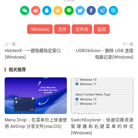









Windows
文件
文件夹
监控
上一篇
下一篇
HiddenX - 一键隐藏指定窗口
USBOblivion - 删除 USB 连接
[Windows]
电脑记录[Windows]
相关推荐
Menu Drop - 在菜单栏上快速使
SwitchExplorer - 快速切换资源
用 AirDrop 分享文件[macOS]
管理器和右键菜单的样式
[Windows]