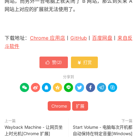
网站，而另外一台电脑上就关闭了 B 网站，那么到头来 A
网站上对应的扩展就无法使用了。
下载地址：
Chrome 应用店
丨
GitHub
丨
百度网盘
丨
来自反
斗软件
赞(
2
)
打赏


分享到









Chrome
扩展
上一篇
下一篇
Wayback Machine - 让网页坐
Start Volume - 电脑每次开机都
上时光机[Chrome 扩展]
自动保持在特定音量[Windows]