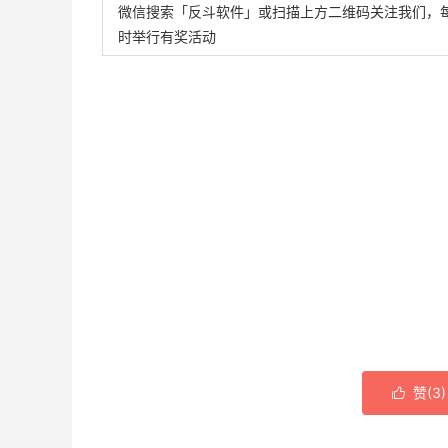
微信搜索「反斗软件」或扫描上方二维码关注我们，
时举行有奖活动
赞(
3
)
