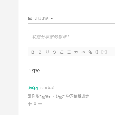
订阅评论
{}
[+]
1
评论
JxQg
8 年 前
爱你哟*:ஐ٩(๑´ᵕ`)۶ஐ:* 学习使我进步
0