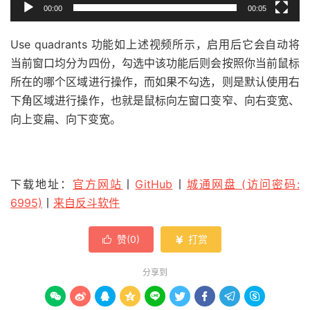
00:00
00:05
Use quadrants 功能如上述视频所示，启用后它会自动将
当前窗口均分为四份，勾选中该功能后则会按照你当前鼠标
所在的哪个区域进行操作，而如果不勾选，则是默认使用右
下角区域进行操作，也就是鼠标向左窗口变窄、向右变宽、
向上变扁、向下变宽。
下载地址：
官方网站
丨
GitHub
丨
城通网盘 (访问密码:
6995)
丨
来自反斗软件
赞(
0
)
打赏


分享到








