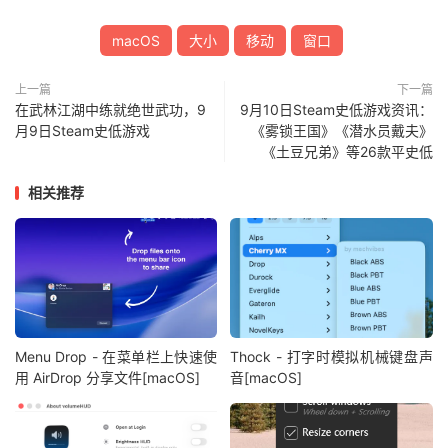
macOS
大小
移动
窗口
上一篇
下一篇
在武林江湖中练就绝世武功，9
9月10日Steam史低游戏资讯：
月9日Steam史低游戏
《雾锁王国》《潜水员戴夫》
《土豆兄弟》等26款平史低
相关推荐
Menu Drop - 在菜单栏上快速使
Thock - 打字时模拟机械键盘声
用 AirDrop 分享文件[macOS]
音[macOS]