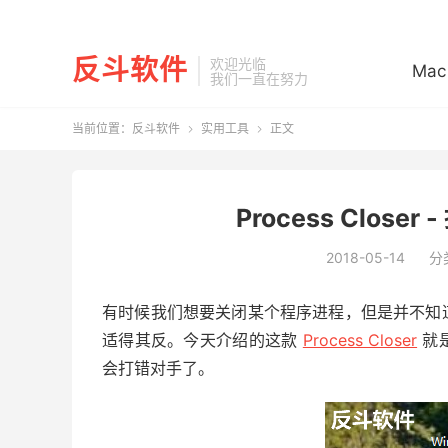
反斗软件
欢迎光临
Mac
我们一直在努力
当前位置：
反斗软件
实用工具
正文


Process Close
2018-05-14
分
有时候我们想要关闭某个程序进程，但是并不知
适得其反。今天介绍的这款
Process Closer
就
会打错对手了。