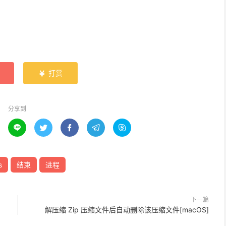
打赏

分享到





s
结束
进程
下一篇
解压缩 Zip 压缩文件后自动删除该压缩文件[macOS]