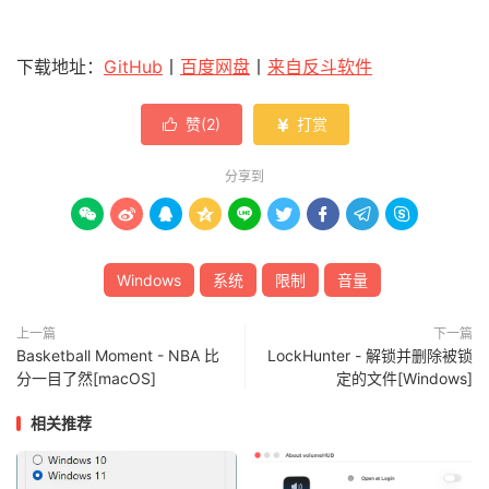
下载地址：
GitHub
丨
百度网盘
丨
来自反斗软件
赞(
2
)
打赏


分享到









Windows
系统
限制
音量
上一篇
下一篇
Basketball Moment - NBA 比
LockHunter - 解锁并删除被锁
分一目了然[macOS]
定的文件[Windows]
相关推荐