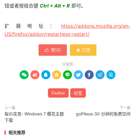
钮或者按组合键
Ctrl + Alt + R
即可。
扩展地址：
https://addons.mozilla.org/en-
US/firefox/addon/restartless-restart/
赞(
0
)
打赏


分享到









Firefox
标签
上一篇
下一篇
桜の花見- Windows 7 樱花主题
goPileus-30 分钟的免费空间
下载
相关推荐