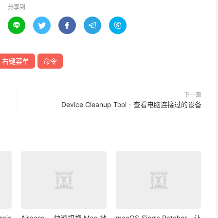
分享到





右键菜单
命令
下一篇
Device Cleanup Tool - 查看电脑连接过的设备
sic
Airpass - 快速切换 Mac 地
macOS Sierra Patcher - 让