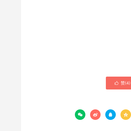
赞(
4
)




