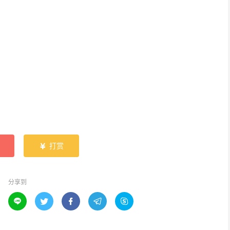
打赏

分享到




