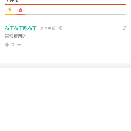
布丁布丁吃布丁
9 年 前
還蠻實用的
0