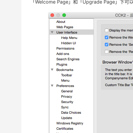
「Welcome Page」和「Upgrade Page