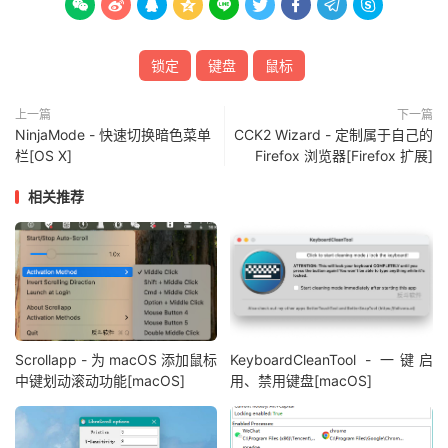









锁定
键盘
鼠标
上一篇
下一篇
NinjaMode - 快速切换暗色菜单
CCK2 Wizard - 定制属于自己的
栏[OS X]
Firefox 浏览器[Firefox 扩展]
相关推荐
Scrollapp - 为 macOS 添加鼠标
KeyboardCleanTool - 一键启
中键划动滚动功能[macOS]
用、禁用键盘[macOS]