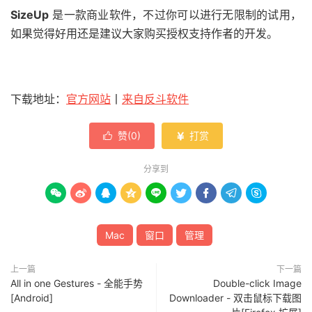
SizeUp
是一款商业软件，不过你可以进行无限制的试用，
如果觉得好用还是建议大家购买授权支持作者的开发。
下载地址：
官方网站
丨
来自反斗软件
赞(
0
)
打赏


分享到









Mac
窗口
管理
上一篇
下一篇
All in one Gestures - 全能手势
Double-click Image
[Android]
Downloader - 双击鼠标下载图