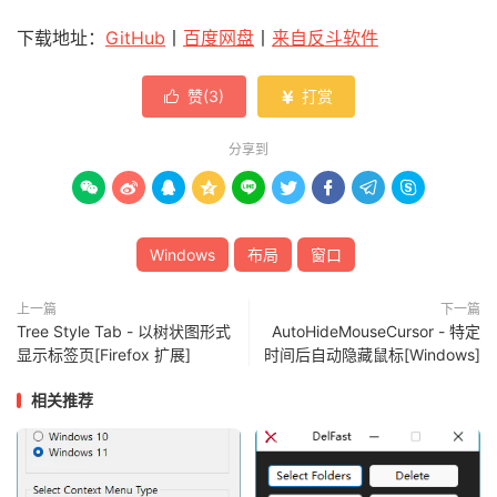
下载地址：
GitHub
丨
百度网盘
丨
来自反斗软件
赞(
3
)
打赏


分享到









Windows
布局
窗口
上一篇
下一篇
Tree Style Tab - 以树状图形式
AutoHideMouseCursor - 特定
显示标签页[Firefox 扩展]
时间后自动隐藏鼠标[Windows]
相关推荐