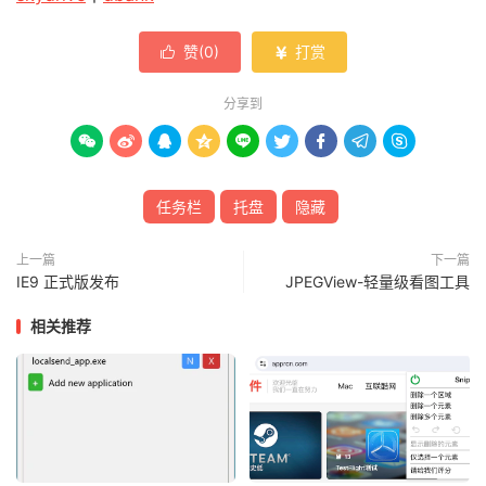
赞(
0
)
打赏


分享到









任务栏
托盘
隐藏
上一篇
下一篇
IE9 正式版发布
JPEGView-轻量级看图工具
相关推荐